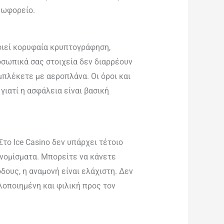
εωφορείο.
ποιεί κορυφαία κρυπτογράφηση,
οσωπικά σας στοιχεία δεν διαρρέουν
μπλέκετε με αεροπλάνα. Οι όροι και
γιατί η ασφάλεια είναι βασική
Στο Ice Casino δεν υπάρχει τέτοιο
ονομίσματα. Μπορείτε να κάνετε
δους, η αναμονή είναι ελάχιστη. Δεν
λοποιημένη και φιλική προς τον