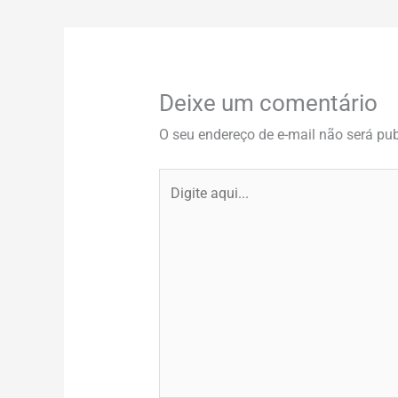
Deixe um comentário
O seu endereço de e-mail não será pub
Digite
aqui...