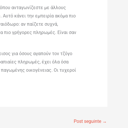
ά όπου ανταγωνίζεστε με άλλους
 Αυτό κάνει την εμπειρία ακόμα πιο
ναιόδωρο: αν παίζετε συχνά,
α πιο γρήγορες πληρωμές. Είναι σαν
δεισος για όσους αγαπούν τον τζόγο
ραπιαίες πληρωμές, έχει όλα όσα
ς παγωμένης οικογένειας. Οι τυχεροί
Post seguinte
→