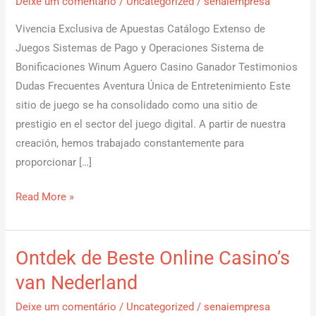
Deixe um comentário
/
Uncategorized
/
senaiempresa
El
Sitio
Vivencia Exclusiva de Apuestas Catálogo Extenso de
Premium
Juegos Sistemas de Pago y Operaciones Sistema de
de
Bonificaciones Winum Aguero Casino Ganador Testimonios
Ocio
Dudas Frecuentes Aventura Única de Entretenimiento Este
en
sitio de juego se ha consolidado como una sitio de
Internet
prestigio en el sector del juego digital. A partir de nuestra
creación, hemos trabajado constantemente para
proporcionar […]
Read More »
Ontdek de Beste Online Casino’s
Ontdek
de
van Nederland
Beste
Deixe um comentário
/
Uncategorized
/
senaiempresa
Online