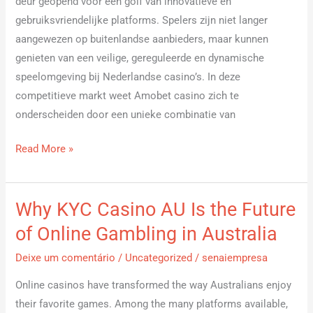
deur geopend voor een golf van innovatieve en
bij
gebruiksvriendelijke platforms. Spelers zijn niet langer
Amobet
aangewezen op buitenlandse aanbieders, maar kunnen
genieten van een veilige, gereguleerde en dynamische
speelomgeving bij Nederlandse casino’s. In deze
competitieve markt weet Amobet casino zich te
onderscheiden door een unieke combinatie van
Read More »
Why KYC Casino AU Is the Future
Why
KYC
of Online Gambling in Australia
Casino
Deixe um comentário
/
Uncategorized
/
senaiempresa
AU
Is
Online casinos have transformed the way Australians enjoy
the
their favorite games. Among the many platforms available,